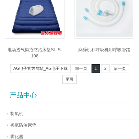
电动透气褥疮防治床垫SL-S-
麻醉机和呼吸机用呼吸管路
108
AG电子官方网站_AG电子下载
前一页
1
2
后一页
尾页
产品中心
制氧机
褥疮防治床垫
雾化器