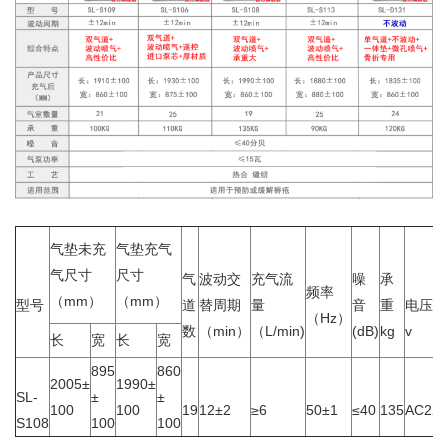
气垫未充
气垫充气
气尺寸
尺寸
气
波动交
充气流
噪
承
频率
（mm）
（mm）
型号
道
替周期
量
音
重
电压
（Hz）
数
（min）
（L/min)
(dB)
kg
v
长
宽
长
宽
895
860
2005±
1990±
SL-
±
±
100
100
19
12±2
≥6
50±1
≤40
135
AC220
S108
100
100